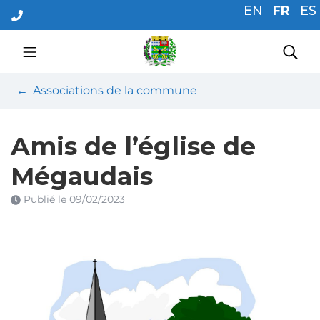
Gestion des traceurs
Aller
EN
FR
ES
au
contenu
Mairie Saint Pierre De
Rec
Associations de la commune
Amis de l’église de
Mégaudais
Publié le
09/02/2023